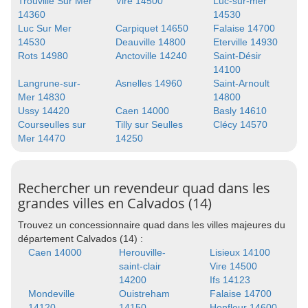
Trouville Sur Mer
Vire 14500
Luc-sur-mer
14360
14530
Luc Sur Mer
Carpiquet 14650
Falaise 14700
14530
Deauville 14800
Eterville 14930
Rots 14980
Anctoville 14240
Saint-Désir
14100
Langrune-sur-
Asnelles 14960
Saint-Arnoult
Mer 14830
14800
Ussy 14420
Caen 14000
Basly 14610
Courseulles sur
Tilly sur Seulles
Clécy 14570
Mer 14470
14250
Rechercher un revendeur quad dans les
grandes villes en Calvados (14)
Trouvez un concessionnaire quad dans les villes majeures du
département Calvados (14) :
Caen 14000
Herouville-
Lisieux 14100
saint-clair
Vire 14500
14200
Ifs 14123
Mondeville
Ouistreham
Falaise 14700
14120
14150
Honfleur 14600