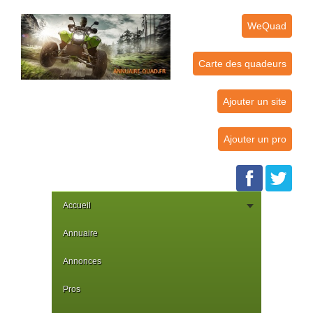
WeQuad
Carte des quadeurs
Ajouter un site
Ajouter un pro
Accueil
Annuaire
Annonces
Pros