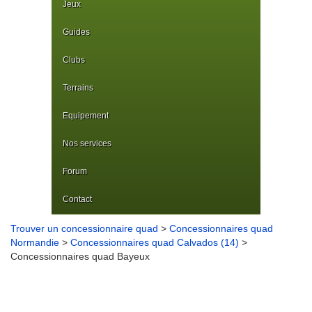
Jeux
Guides
Clubs
Terrains
Equipement
Nos services
Forum
Contact
Trouver un concessionnaire quad
>
Concessionnaires quad
Normandie
>
Concessionnaires quad Calvados (14)
>
Concessionnaires quad Bayeux