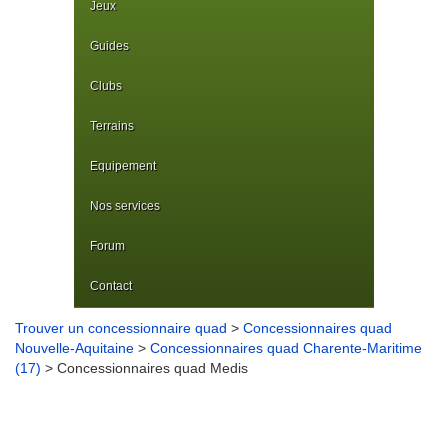
Jeux
Guides
Clubs
Terrains
Equipement
Nos services
Forum
Contact
Trouver un concessionnaire quad
>
Concessionnaires quad
Nouvelle-Aquitaine
>
Concessionnaires quad Charente-Maritime
(17)
> Concessionnaires quad Medis