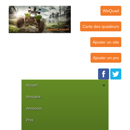
WeQuad
Carte des quadeurs
Ajouter un site
Ajouter un pro
Accueil
Annuaire
Annonces
Pros