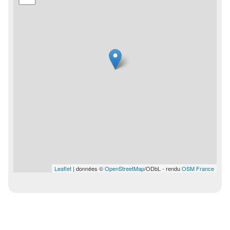
Leaflet
| données ©
OpenStreetMap
/ODbL - rendu
OSM France