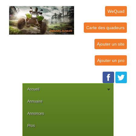
WeQuad
Carte des quadeurs
Ajouter un site
Ajouter un pro
Accueil
Annuaire
Annonces
Pros