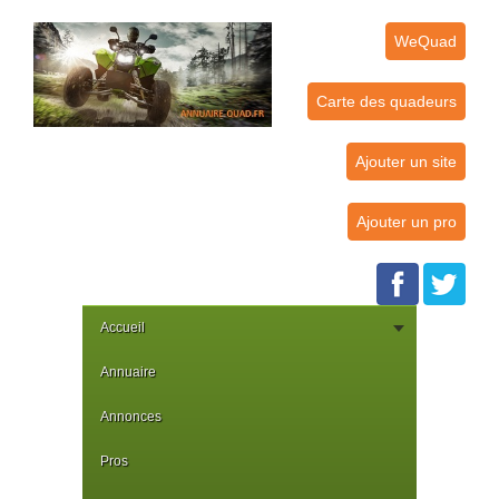
WeQuad
Carte des quadeurs
Ajouter un site
Ajouter un pro
Accueil
Annuaire
Annonces
Pros