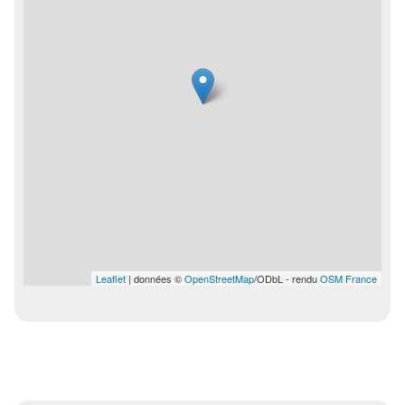
Leaflet
| données ©
OpenStreetMap
/ODbL - rendu
OSM France