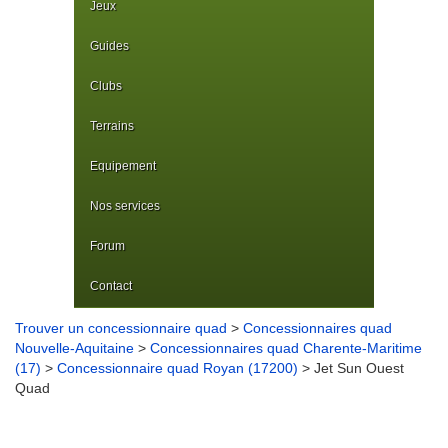
Jeux
Guides
Clubs
Terrains
Equipement
Nos services
Forum
Contact
Trouver un concessionnaire quad
>
Concessionnaires quad
Nouvelle-Aquitaine
>
Concessionnaires quad Charente-Maritime
(17)
>
Concessionnaire quad Royan (17200)
> Jet Sun Ouest
Quad