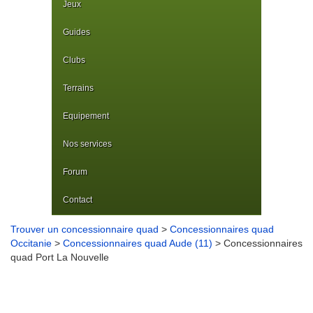
Jeux
Guides
Clubs
Terrains
Equipement
Nos services
Forum
Contact
Trouver un concessionnaire quad
>
Concessionnaires quad
Occitanie
>
Concessionnaires quad Aude (11)
> Concessionnaires
quad Port La Nouvelle