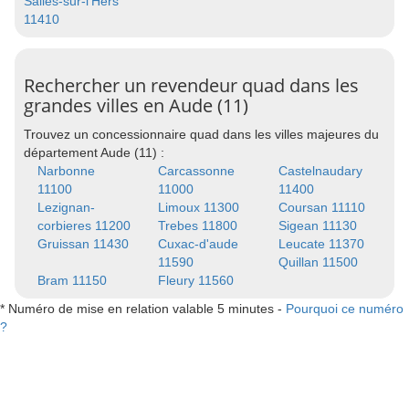
Salles-sur-l'Hers
11410
Rechercher un revendeur quad dans les
grandes villes en Aude (11)
Trouvez un concessionnaire quad dans les villes majeures du
département Aude (11) :
Narbonne
Carcassonne
Castelnaudary
11100
11000
11400
Lezignan-
Limoux 11300
Coursan 11110
corbieres 11200
Trebes 11800
Sigean 11130
Gruissan 11430
Cuxac-d'aude
Leucate 11370
11590
Quillan 11500
Bram 11150
Fleury 11560
* Numéro de mise en relation valable 5 minutes -
Pourquoi ce numéro
?