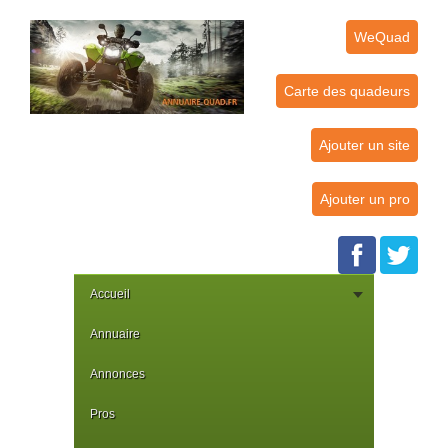
WeQuad
Carte des quadeurs
Ajouter un site
Ajouter un pro
Accueil
Annuaire
Annonces
Pros