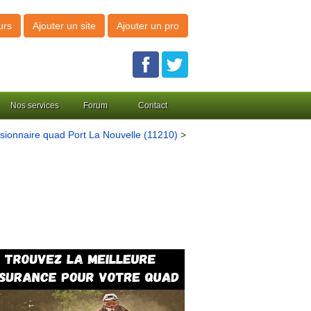
urs
Ajouter un site
Ajouter un pro
Nos services
Forum
Contact
ionnaire quad Port La Nouvelle (11210)
>