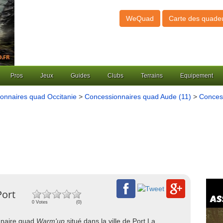
WeQuad
Carte des quade
Pros
Jeux
Guides
Clubs
Terrains
Equipement
onnaires quad Occitanie
>
Concessionnaires quad Aude (11)
>
Concess
Port
0 Votes
(0)
onnaire quad
Warm'up
situé dans la ville de Port La