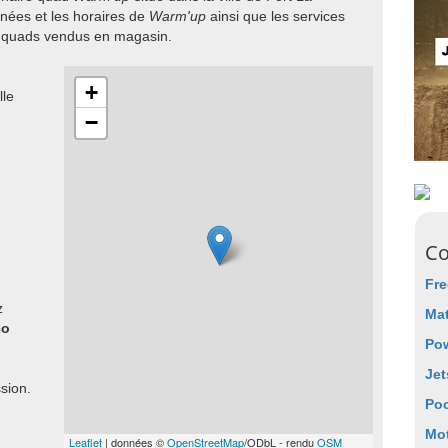
nées et les horaires de
Warm'up
ainsi que les services
e quads vendus en magasin.
+
lle
−
Co
Fre
z
Mat
co
Pow
Jet
sion.
Poc
Mot
Leaflet
| données ©
OpenStreetMap
/ODbL - rendu
OSM