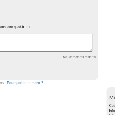
annuaire-quad.fr + 1
500
caractères restants
tes -
Pourquoi ce numéro ?
Me
Cet
inf