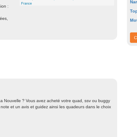
Na
France
ion :
To
nées,
Mot
C
La Nouvelle ? Vous avez acheté votre quad, ssv ou buggy
ote et un avis et guidez ainsi les quadeurs dans le choix