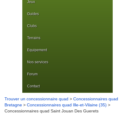
Jeux
Guides
Clubs
Terrains
Equipement
Nos services
Forum
Contact
Trouver un concessionnaire quad
>
Concessionnaires quad
Bretagne
>
Concessionnaires quad Ille-et-Vilaine (35)
>
Concessionnaires quad Saint Jouan Des Guerets