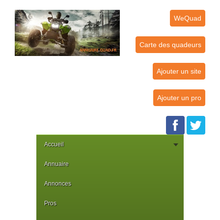
WeQuad
Carte des quadeurs
Ajouter un site
Ajouter un pro
Accueil
Annuaire
Annonces
Pros