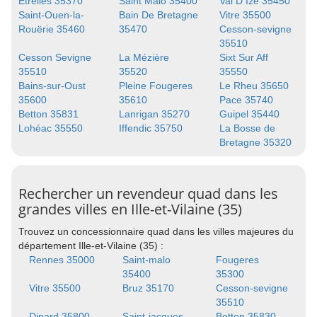
Etrelles 35370
Saint Malo 35400
Val D Ize 35450
Saint-Ouen-la-
Bain De Bretagne
Vitre 35500
Rouërie 35460
35470
Cesson-sevigne
35510
Cesson Sevigne
La Mézière
Sixt Sur Aff
35510
35520
35550
Bains-sur-Oust
Pleine Fougeres
Le Rheu 35650
35600
35610
Pace 35740
Betton 35831
Lanrigan 35270
Guipel 35440
Lohéac 35550
Iffendic 35750
La Bosse de
Bretagne 35320
Rechercher un revendeur quad dans les
grandes villes en Ille-et-Vilaine (35)
Trouvez un concessionnaire quad dans les villes majeures du
département Ille-et-Vilaine (35) :
Rennes 35000
Saint-malo
Fougeres
35400
35300
Vitre 35500
Bruz 35170
Cesson-sevigne
35510
Dinard 35800
Saint-jacques-
Betton 35830