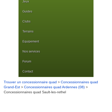
Jeux
Guides
Clubs
Terrains
Equipement
Nos services
Forum
Contact
Trouver un concessionnaire quad
>
Concessionnaires quad
Grand-Est
>
Concessionnaires quad Ardennes (08)
>
Concessionnaires quad Sault-les-rethel