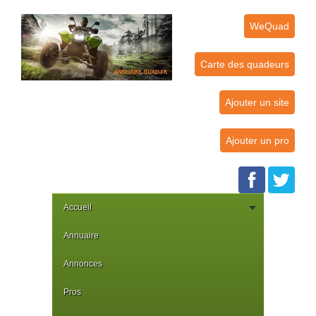
WeQuad
Carte des quadeurs
Ajouter un site
Ajouter un pro
Accueil
Annuaire
Annonces
Pros