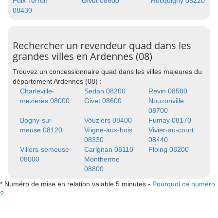
Poix Terron
Givet 08600
Rocquigny 08220
08430
Rechercher un revendeur quad dans les
grandes villes en Ardennes (08)
Trouvez un concessionnaire quad dans les villes majeures du
département Ardennes (08) :
Charleville-
Sedan 08200
Revin 08500
mezieres 08000
Givet 08600
Nouzonville
08700
Bogny-sur-
Vouziers 08400
Fumay 08170
meuse 08120
Vrigne-aux-bois
Vivier-au-court
08330
08440
Villers-semeuse
Carignan 08110
Floing 08200
08000
Montherme
08800
* Numéro de mise en relation valable 5 minutes -
Pourquoi ce numéro
?