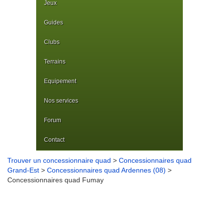
Jeux
Guides
Clubs
Terrains
Equipement
Nos services
Forum
Contact
Trouver un concessionnaire quad
>
Concessionnaires quad
Grand-Est
>
Concessionnaires quad Ardennes (08)
>
Concessionnaires quad Fumay