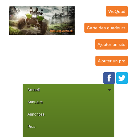
WeQuad
Carte des quadeurs
Ajouter un site
Ajouter un pro
Accueil
Annuaire
Annonces
Pros