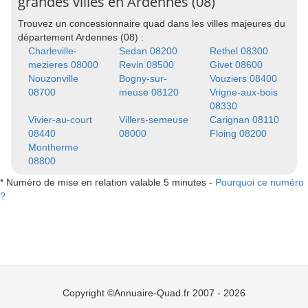
grandes villes en Ardennes (08)
Trouvez un concessionnaire quad dans les villes majeures du
département Ardennes (08) :
Charleville-
Sedan 08200
Rethel 08300
mezieres 08000
Revin 08500
Givet 08600
Nouzonville
Bogny-sur-
Vouziers 08400
08700
meuse 08120
Vrigne-aux-bois
08330
Vivier-au-court
Villers-semeuse
Carignan 08110
08440
08000
Floing 08200
Montherme
08800
* Numéro de mise en relation valable 5 minutes -
Pourquoi ce numéro
?
Copyright ©Annuaire-Quad.fr 2007 - 2026