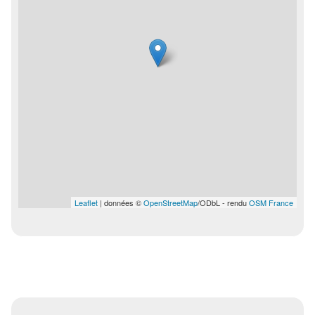
Leaflet
| données ©
OpenStreetMap
/ODbL - rendu
OSM France