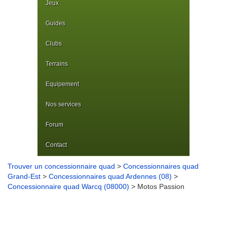
Jeux
Guides
Clubs
Terrains
Equipement
Nos services
Forum
Contact
Trouver un concessionnaire quad
>
Concessionnaires quad
Grand-Est
>
Concessionnaires quad Ardennes (08)
>
Concessionnaire quad Warcq (08000)
> Motos Passion