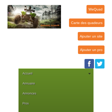
WeQuad
Carte des quadeurs
Ajouter un site
Ajouter un pro
Accueil
Annuaire
Annonces
Pros