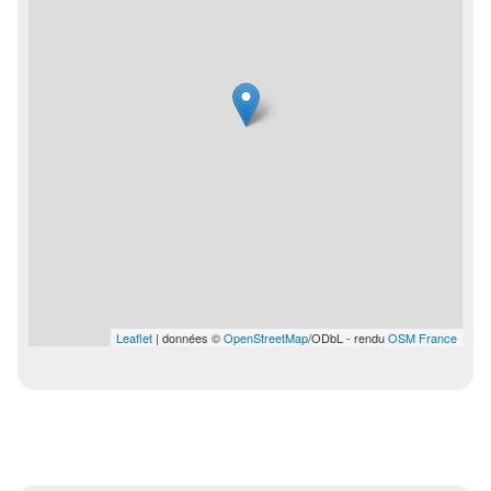
Leaflet
| données ©
OpenStreetMap
/ODbL - rendu
OSM France