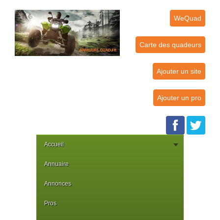
WeQuad
Carte des quadeurs
Ajouter un site
Ajouter un pro
Accueil
Annuaire
Annonces
Pros