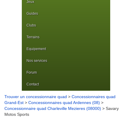
Jeux
Guides
Clubs
Terrains
Equipement
Nos services
Forum
Contact
Trouver un concessionnaire quad
>
Concessionnaires quad
Grand-Est
>
Concessionnaires quad Ardennes (08)
>
Concessionnaire quad Charleville Mezieres (08000)
> Savary
Motos Sports