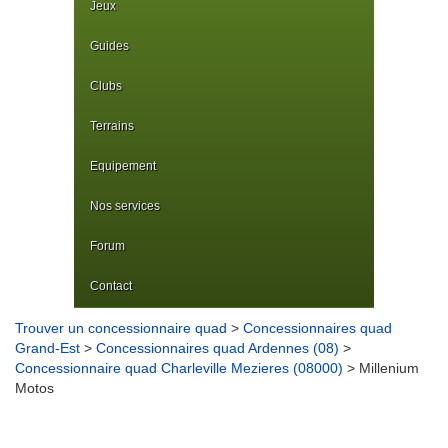
Jeux
Guides
Clubs
Terrains
Equipement
Nos services
Forum
Contact
Trouver un concessionnaire quad
>
Concessionnaires quad
Grand-Est
>
Concessionnaires quad Ardennes (08)
>
Concessionnaire quad Charleville Mezieres (08000)
> Millenium
Motos