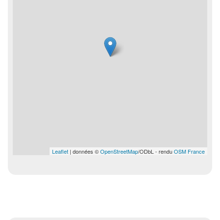
Leaflet
| données ©
OpenStreetMap
/ODbL - rendu
OSM France