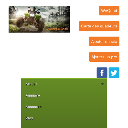
WeQuad
Carte des quadeurs
Ajouter un site
Ajouter un pro
Accueil
Annuaire
Annonces
Pros