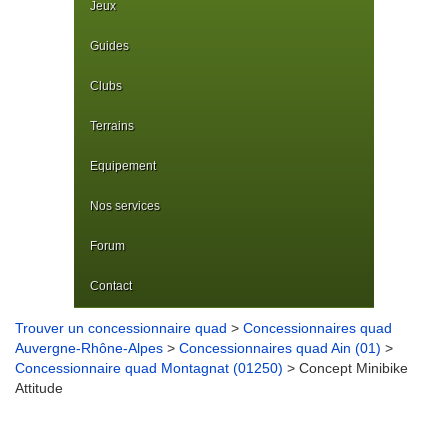
Jeux
Guides
Clubs
Terrains
Equipement
Nos services
Forum
Contact
Trouver un concessionnaire quad
>
Concessionnaires quad
Auvergne-Rhône-Alpes
>
Concessionnaires quad Ain (01)
>
Concessionnaire quad Montagnat (01250)
> Concept Minibike
Attitude