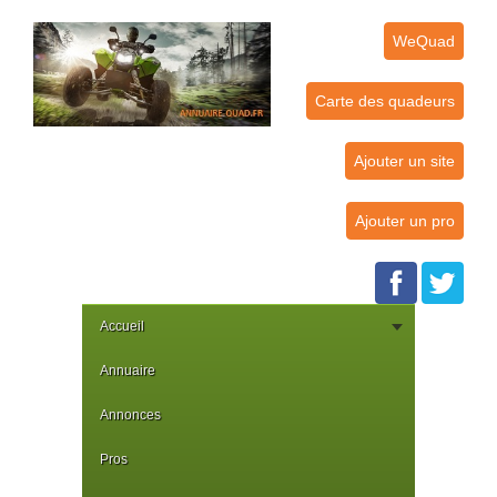
WeQuad
Carte des quadeurs
Ajouter un site
Ajouter un pro
Accueil
Annuaire
Annonces
Pros