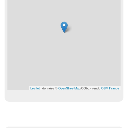
Leaflet
| données ©
OpenStreetMap
/ODbL - rendu
OSM France