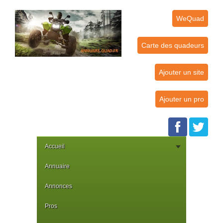
WeQuad
Carte des quadeurs
Ajouter un site
Ajouter un pro
Accueil
Annuaire
Annonces
Pros