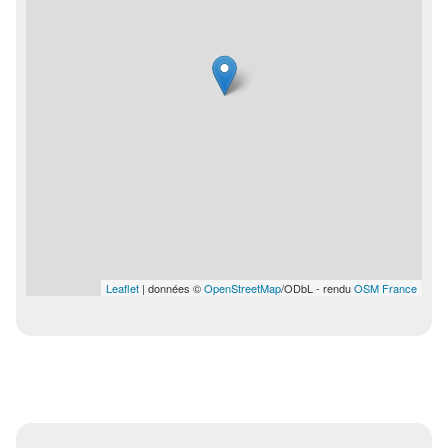
Leaflet
| données ©
OpenStreetMap
/ODbL - rendu
OSM France