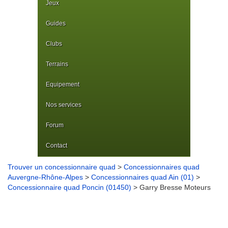
Jeux
Guides
Clubs
Terrains
Equipement
Nos services
Forum
Contact
Trouver un concessionnaire quad
>
Concessionnaires quad
Auvergne-Rhône-Alpes
>
Concessionnaires quad Ain (01)
>
Concessionnaire quad Poncin (01450)
> Garry Bresse Moteurs