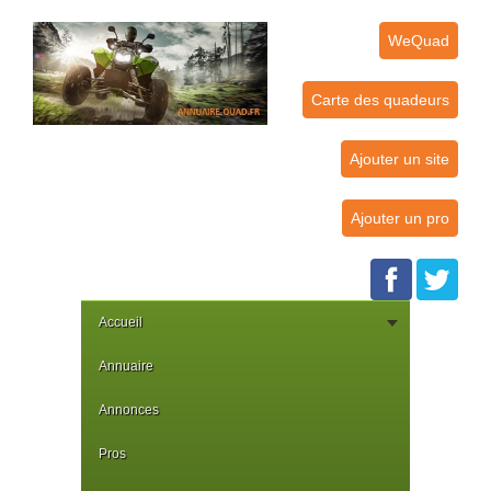
WeQuad
Carte des quadeurs
Ajouter un site
Ajouter un pro
Accueil
Annuaire
Annonces
Pros