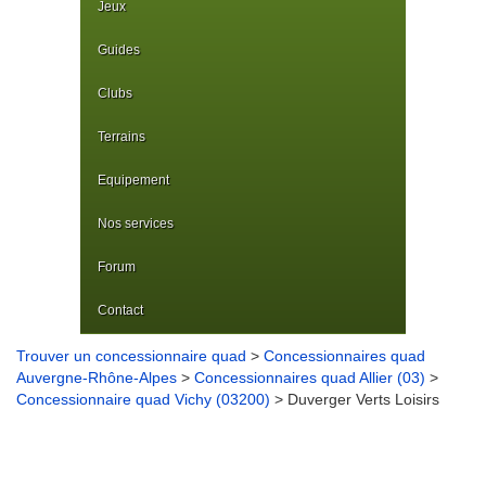
Jeux
Guides
Clubs
Terrains
Equipement
Nos services
Forum
Contact
Trouver un concessionnaire quad
>
Concessionnaires quad
Auvergne-Rhône-Alpes
>
Concessionnaires quad Allier (03)
>
Concessionnaire quad Vichy (03200)
> Duverger Verts Loisirs