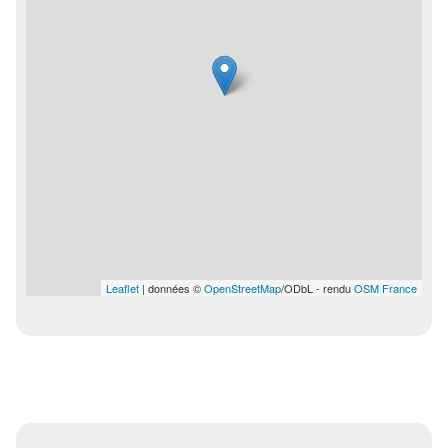
Leaflet
| données ©
OpenStreetMap
/ODbL - rendu
OSM France