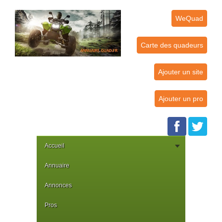
WeQuad
Carte des quadeurs
Ajouter un site
Ajouter un pro
Accueil
Annuaire
Annonces
Pros