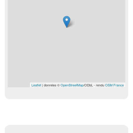
Leaflet
| données ©
OpenStreetMap
/ODbL - rendu
OSM France