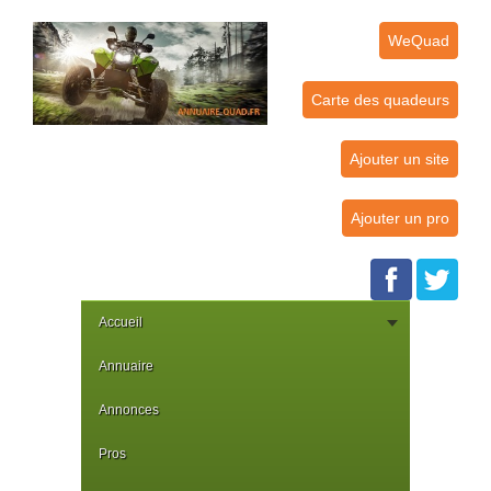
WeQuad
Carte des quadeurs
Ajouter un site
Ajouter un pro
Accueil
Annuaire
Annonces
Pros