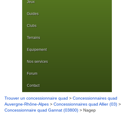
Jeux
Guides
Clubs
Terrains
Equipement
Nos services
Forum
Contact
Trouver un concessionnaire quad
>
Concessionnaires quad
Auvergne-Rhône-Alpes
>
Concessionnaires quad Allier (03)
>
Concessionnaire quad Gannat (03800)
> Nagep