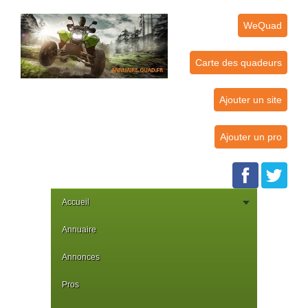
WeQuad
Carte des quadeurs
Ajouter un site
Ajouter un pro
Accueil
Annuaire
Annonces
Pros