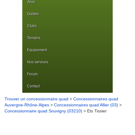
Jeux
Guides
Clubs
Terrains
Equipement
Nos services
Forum
Contact
Trouver un concessionnaire quad
>
Concessionnaires quad
Auvergne-Rhône-Alpes
>
Concessionnaires quad Allier (03)
>
Concessionnaire quad Souvigny (03210)
> Ets Tissier