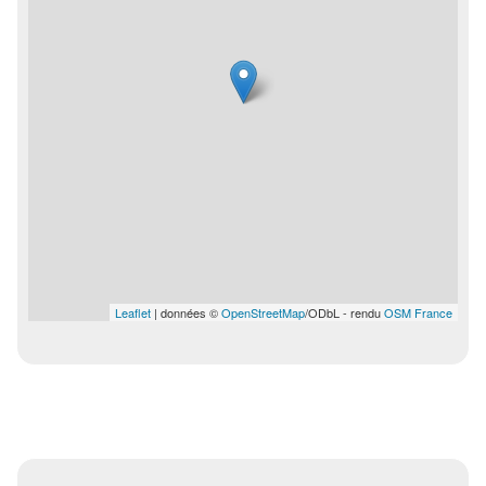
Leaflet
| données ©
OpenStreetMap
/ODbL - rendu
OSM France