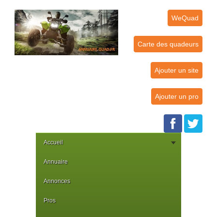
WeQuad
Carte des quadeurs
Ajouter un site
Ajouter un pro
Accueil
Annuaire
Annonces
Pros