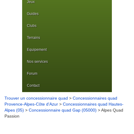
Jeux
Guides
Clubs
Terrains
Equipement
Nos services
Forum
Contact
Trouver un concessionnaire quad
>
Concessionnaires quad
Provence-Alpes-Côte d'Azur
>
Concessionnaires quad Hautes-
Alpes (05)
>
Concessionnaire quad Gap (05000)
> Alpes Quad
Passion