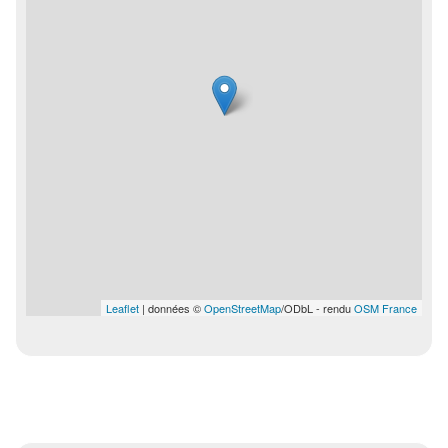
Leaflet
| données ©
OpenStreetMap
/ODbL - rendu
OSM France