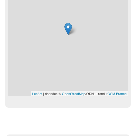
Leaflet
| données ©
OpenStreetMap
/ODbL - rendu
OSM France