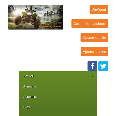
WeQuad
Carte des quadeurs
Ajouter un site
Ajouter un pro
Accueil
Annuaire
Annonces
Pros