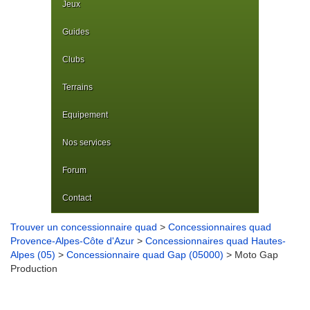
Jeux
Guides
Clubs
Terrains
Equipement
Nos services
Forum
Contact
Trouver un concessionnaire quad
>
Concessionnaires quad
Provence-Alpes-Côte d'Azur
>
Concessionnaires quad Hautes-
Alpes (05)
>
Concessionnaire quad Gap (05000)
> Moto Gap
Production