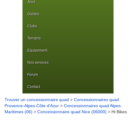
Jeux
Guides
Clubs
Terrains
Equipement
Nos services
Forum
Contact
Trouver un concessionnaire quad
>
Concessionnaires quad
Provence-Alpes-Côte d'Azur
>
Concessionnaires quad Alpes-
Maritimes (06)
>
Concessionnaire quad Nice (06000)
> Hi Bikes