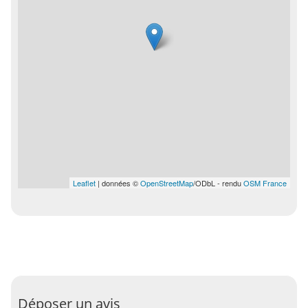
Leaflet
| données ©
OpenStreetMap
/ODbL - rendu
OSM France
Déposer un avis