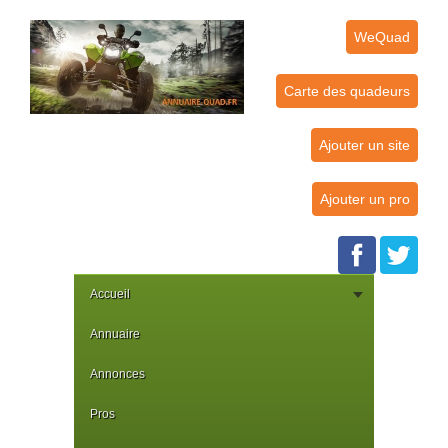
WeQuad
Carte des quadeurs
Ajouter un site
Ajouter un pro
Accueil
Annuaire
Annonces
Pros