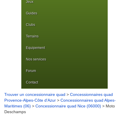
Jeux
Guides
Clubs
Terrains
Equipement
Nos services
Forum
Contact
Trouver un concessionnaire quad
>
Concessionnaires quad
Provence-Alpes-Côte d'Azur
>
Concessionnaires quad Alpes-
Maritimes (06)
>
Concessionnaire quad Nice (06000)
> Moto
Deschamps