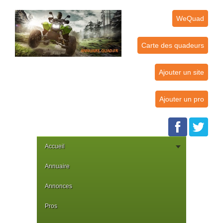
WeQuad
Carte des quadeurs
Ajouter un site
Ajouter un pro
Accueil
Annuaire
Annonces
Pros