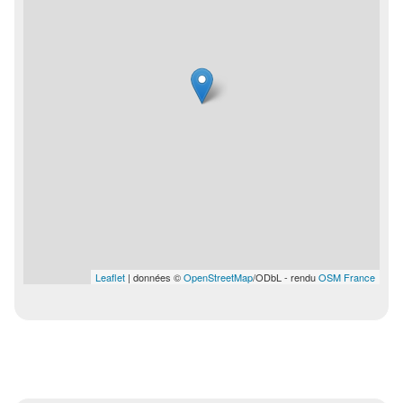
Leaflet
| données ©
OpenStreetMap
/ODbL - rendu
OSM France