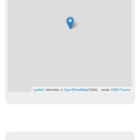
Leaflet
| données ©
OpenStreetMap
/ODbL - rendu
OSM France