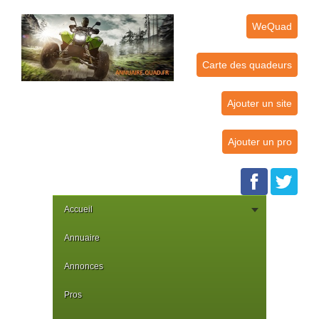
WeQuad
Carte des quadeurs
Ajouter un site
Ajouter un pro
Accueil
Annuaire
Annonces
Pros