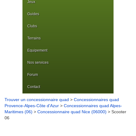
Jeux
Guides
Clubs
Terrains
Equipement
Nos services
Forum
Contact
Trouver un concessionnaire quad
>
Concessionnaires quad
Provence-Alpes-Côte d'Azur
>
Concessionnaires quad Alpes-
Maritimes (06)
>
Concessionnaire quad Nice (06000)
> Scooter
06