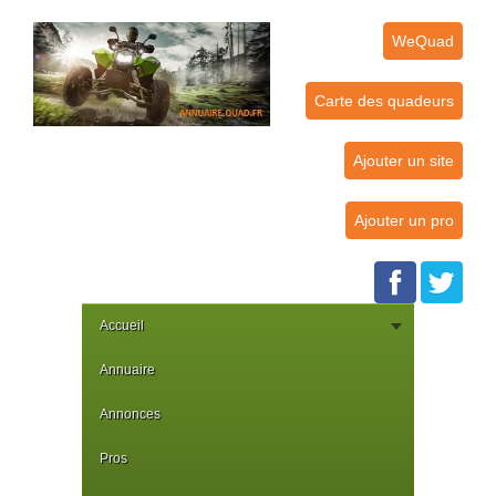
WeQuad
Carte des quadeurs
Ajouter un site
Ajouter un pro
Accueil
Annuaire
Annonces
Pros