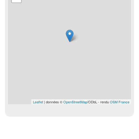
Leaflet
| données ©
OpenStreetMap
/ODbL - rendu
OSM France