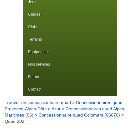
Jeux
Guides
Clubs
Terrains
Equipement
Nos services
Forum
Contact
Trouver un concessionnaire quad
>
Concessionnaires quad
Provence-Alpes-Côte d'Azur
>
Concessionnaires quad Alpes-
Maritimes (06)
>
Concessionnaire quad Colomars (06670)
>
Quad 202