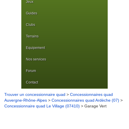
Jeux
Guides
Clubs
Terrains
Equipement
Nos services
Forum
Contact
Trouver un concessionnaire quad
>
Concessionnaires quad
Auvergne-Rhône-Alpes
>
Concessionnaires quad Ardèche (07)
>
Concessionnaire quad Le Village (07410)
> Garage Vert