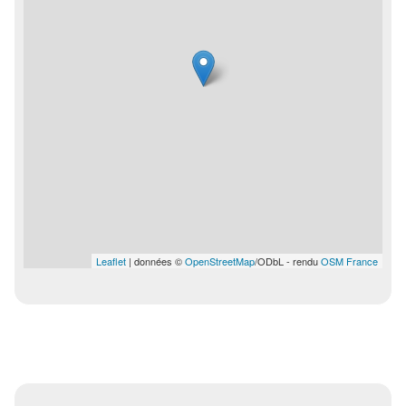
Leaflet
| données ©
OpenStreetMap
/ODbL - rendu
OSM France