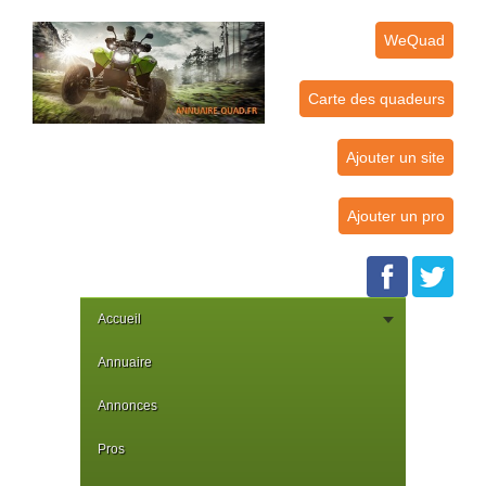
WeQuad
Carte des quadeurs
Ajouter un site
Ajouter un pro
Accueil
Annuaire
Annonces
Pros