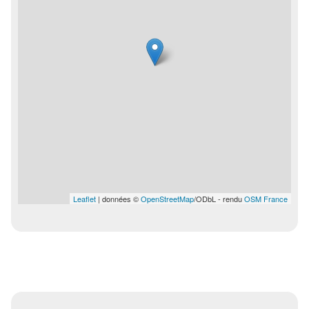
Leaflet
| données ©
OpenStreetMap
/ODbL - rendu
OSM France