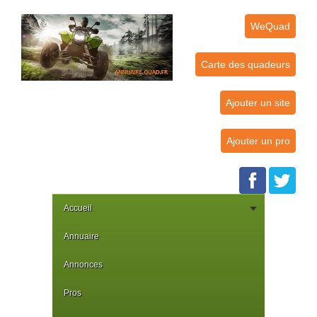
WeQuad
Carte des quadeurs
Ajouter un site
Ajouter un pro
Accueil
Annuaire
Annonces
Pros