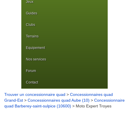
Jeux
Guides
Clubs
Terrains
Equipement
Nos services
Forum
Contact
Trouver un concessionnaire quad
>
Concessionnaires quad
Grand-Est
>
Concessionnaires quad Aube (10)
>
Concessionnaire
quad Barberey-saint-sulpice (10600)
> Moto Expert Troyes