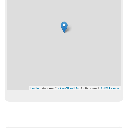
Leaflet
| données ©
OpenStreetMap
/ODbL - rendu
OSM France