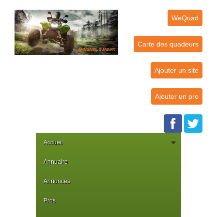
WeQuad
Carte des quadeurs
Ajouter un site
Ajouter un pro
Accueil
Annuaire
Annonces
Pros