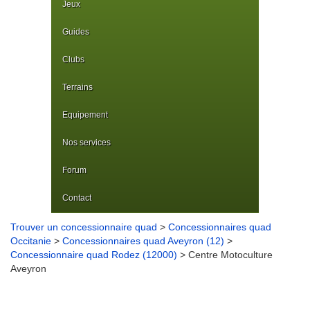
Jeux
Guides
Clubs
Terrains
Equipement
Nos services
Forum
Contact
Trouver un concessionnaire quad
>
Concessionnaires quad
Occitanie
>
Concessionnaires quad Aveyron (12)
>
Concessionnaire quad Rodez (12000)
> Centre Motoculture
Aveyron