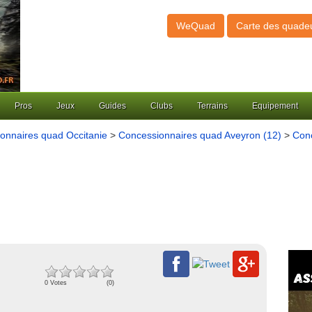
WeQuad
Carte des quade
Pros
Jeux
Guides
Clubs
Terrains
Equipement
onnaires quad Occitanie
>
Concessionnaires quad Aveyron (12)
>
Conc
0 Votes
(0)