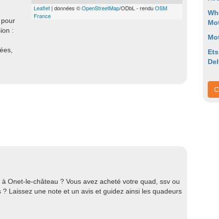
Leaflet
| données ©
OpenStreetMap
/ODbL - rendu
OSM
Wh
France
 pour
Mo
ion :
Mot
nées,
Ets
Del
C
 à Onet-le-château ? Vous avez acheté votre quad, ssv ou
 Laissez une note et un avis et guidez ainsi les quadeurs