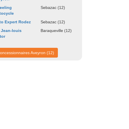
eeling
Sebazac (12)
tocycle
o Expert Rodez
Sebazac (12)
 Jean-louis
Baraqueville (12)
tor
oncessionnaires Aveyron (12)