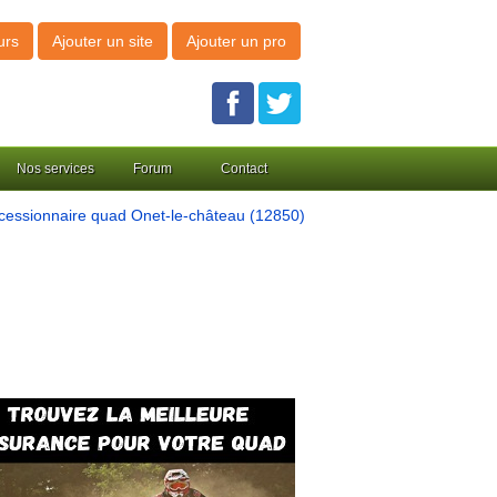
urs
Ajouter un site
Ajouter un pro
Nos services
Forum
Contact
essionnaire quad Onet-le-château (12850)