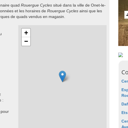
onnaire quad
Rouergue Cycles
situé dans la ville de Onet-le-
données et les horaires de
Rouergue Cycles
ainsi que les
arques de quads vendus en magasin.
+
u
−
Co
Cen
Es
z
Ro
 :
Da
 pour
Ets
Cen
Av