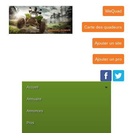
WeQuad
Carte des quadeurs
Ajouter un site
Ajouter un pro
Accueil
Annuaire
Annonces
Pros