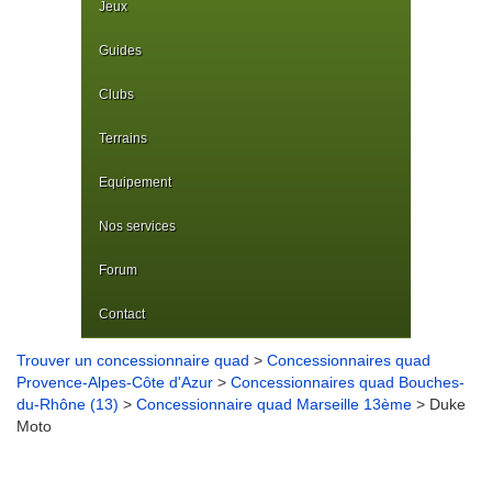
Jeux
Guides
Clubs
Terrains
Equipement
Nos services
Forum
Contact
Trouver un concessionnaire quad
>
Concessionnaires quad
Provence-Alpes-Côte d'Azur
>
Concessionnaires quad Bouches-
du-Rhône (13)
>
Concessionnaire quad Marseille 13ème
> Duke
Moto