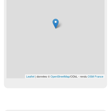
Leaflet
| données ©
OpenStreetMap
/ODbL - rendu
OSM France