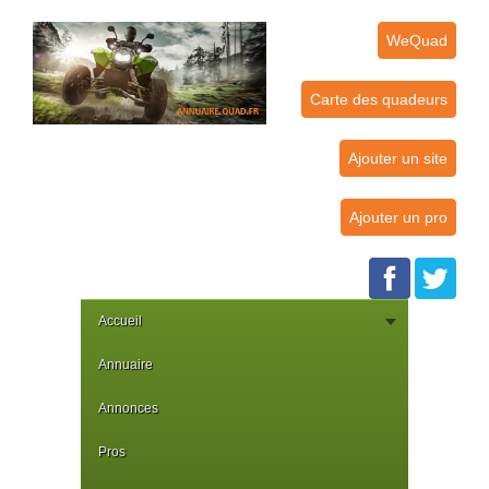
WeQuad
Carte des quadeurs
Ajouter un site
Ajouter un pro
Accueil
Annuaire
Annonces
Pros