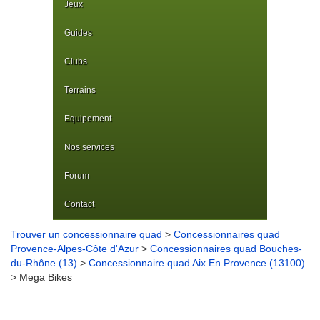
Jeux
Guides
Clubs
Terrains
Equipement
Nos services
Forum
Contact
Trouver un concessionnaire quad
>
Concessionnaires quad
Provence-Alpes-Côte d'Azur
>
Concessionnaires quad Bouches-
du-Rhône (13)
>
Concessionnaire quad Aix En Provence (13100)
> Mega Bikes