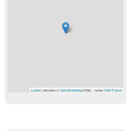
Leaflet
| données ©
OpenStreetMap
/ODbL - rendu
OSM France