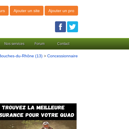
urs
Ajouter un site
Ajouter un pro
Nos services
Forum
Contact
Bouches-du-Rhône (13)
>
Concessionnaire