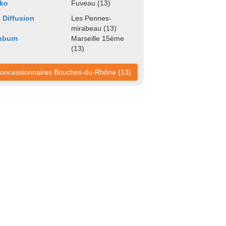
lko
Fuveau (13)
 Diffusion
Les Pennes-
mirabeau (13)
nburn
Marseille 15ème
(13)
oncessionnaires Bouches-du-Rhône (13)