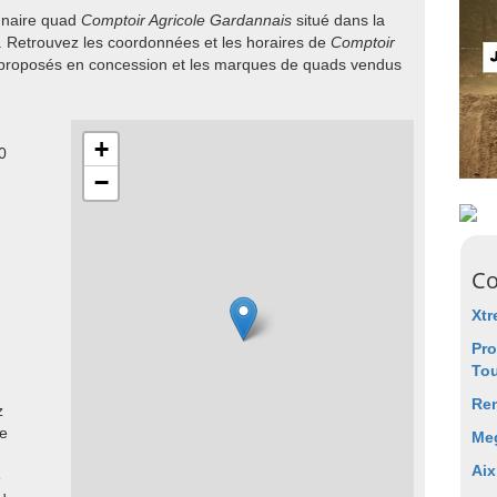
onnaire quad
Comptoir Agricole Gardannais
situé dans la
 Retrouvez les coordonnées et les horaires de
Comptoir
s proposés en concession et les marques de quads vendus
+
0
−
Co
Xt
Pr
To
Re
z
le
Me
Aix
e