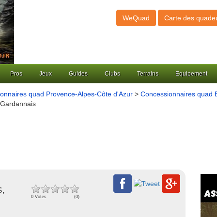
WeQuad
Carte des quade
Pros
Jeux
Guides
Clubs
Terrains
Equipement
onnaires quad Provence-Alpes-Côte d'Azur
>
Concessionnaires quad 
 Gardannais
s,
0 Votes
(0)