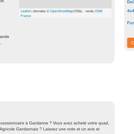
ds
De
Leaflet
| données ©
OpenStreetMap
/ODbL - rendu
OSM
4x4
France
Fu
e
mande
,
C
ncessionnaire à Gardanne ? Vous avez acheté votre quad,
gricole Gardannais ? Laissez une note et un avis et