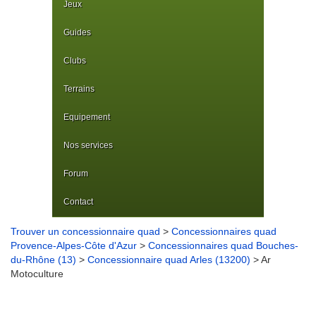
Jeux
Guides
Clubs
Terrains
Equipement
Nos services
Forum
Contact
Trouver un concessionnaire quad
>
Concessionnaires quad
Provence-Alpes-Côte d'Azur
>
Concessionnaires quad Bouches-
du-Rhône (13)
>
Concessionnaire quad Arles (13200)
> Ar
Motoculture