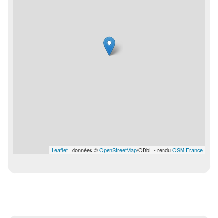
Leaflet
| données ©
OpenStreetMap
/ODbL - rendu
OSM France