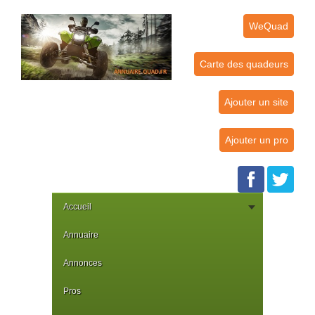
WeQuad
Carte des quadeurs
Ajouter un site
Ajouter un pro
Accueil
Annuaire
Annonces
Pros