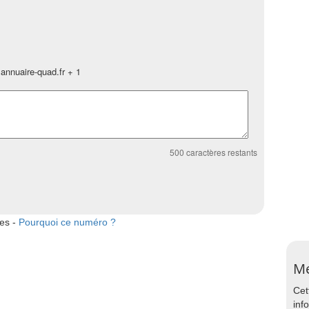
annuaire-quad.fr + 1
500
caractères restants
tes -
Pourquoi ce numéro ?
Me
Cet
inf