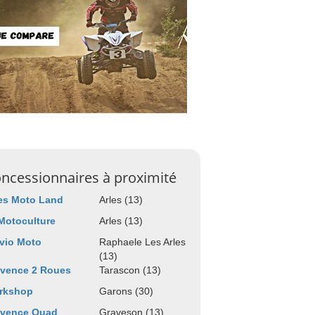
ncessionnaires à proximité
es Moto Land
Arles (13)
Motoculture
Arles (13)
vio Moto
Raphaele Les Arles
(13)
ovence 2 Roues
Tarascon (13)
rkshop
Garons (30)
ovence Quad
Graveson (13)