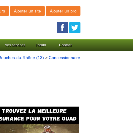
urs
Ajouter un site
Ajouter un pro
Nos services
Forum
Contact
Bouches-du-Rhône (13)
>
Concessionnaire