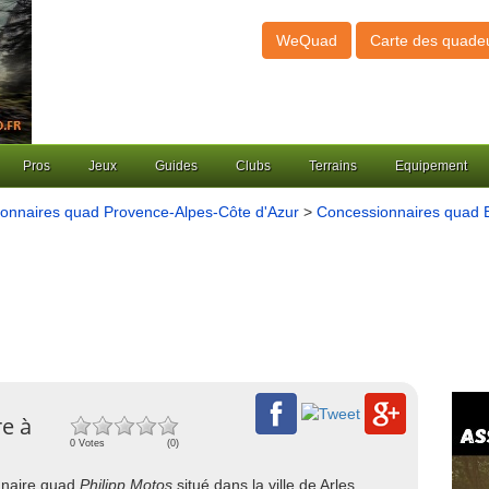
WeQuad
Carte des quade
Pros
Jeux
Guides
Clubs
Terrains
Equipement
onnaires quad Provence-Alpes-Côte d'Azur
>
Concessionnaires quad 
re à
0 Votes
(0)
onnaire quad
Philipp Motos
situé dans la ville de Arles,