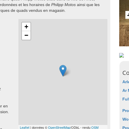
rdonnées et les horaires de
Philipp Motos
ainsi que les
arques de quads vendus en magasin.
+
−
Co
Arl
z
Ar 
Ful
ur en
Pr
sion.
Wo
Leaflet
| données ©
OpenStreetMap
/ODbL - rendu
OSM
Pr