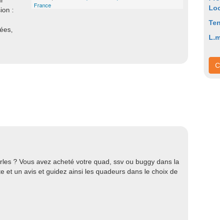
ur
France
Loc
ion :
Ten
nées,
L.m
C
Arles ? Vous avez acheté votre quad, ssv ou buggy dans la
 et un avis et guidez ainsi les quadeurs dans le choix de