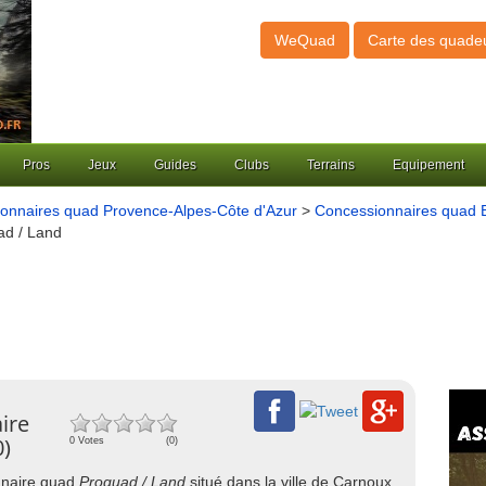
WeQuad
Carte des quade
Pros
Jeux
Guides
Clubs
Terrains
Equipement
onnaires quad Provence-Alpes-Côte d'Azur
>
Concessionnaires quad 
ad / Land
ire
0)
0 Votes
(0)
onnaire quad
Proquad / Land
situé dans la ville de Carnoux