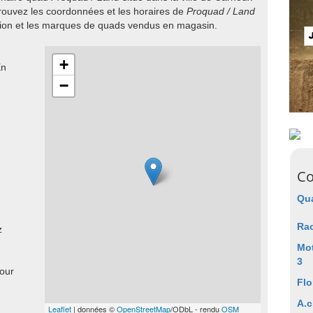
ouvez les coordonnées et les horaires de
Proquad / Land
sion et les marques de quads vendus en magasin.
+
En
−
Co
Qu
Rac
z
:
Mo
3
pour
Flo
A.c
Leaflet
| données ©
OpenStreetMap
/ODbL - rendu
OSM