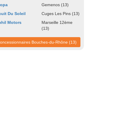
ropa
Gemenos (13)
cuit Du Soleil
Cuges Les Pins (13)
hil Motors
Marseille 12ème
(13)
oncessionnaires Bouches-du-Rhône (13)