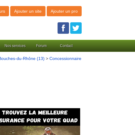
urs
Ajouter un site
Ajouter un pro
Nos services
Forum
Contact
Bouches-du-Rhône (13)
>
Concessionnaire