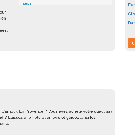
France
Eu
pour
Cir
ion :
Dap
nées,
C
à Carnoux En Provence ? Vous avez acheté votre quad, ssv
 ? Laissez une note et un avis et guidez ainsi les
aire.