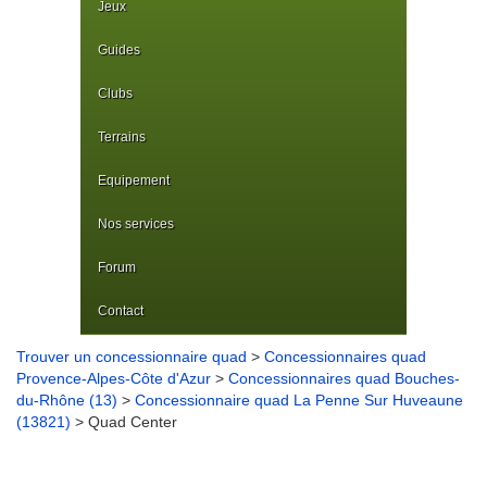
Jeux
Guides
Clubs
Terrains
Equipement
Nos services
Forum
Contact
Trouver un concessionnaire quad
>
Concessionnaires quad
Provence-Alpes-Côte d'Azur
>
Concessionnaires quad Bouches-
du-Rhône (13)
>
Concessionnaire quad La Penne Sur Huveaune
(13821)
> Quad Center