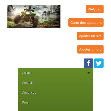
WeQuad
Carte des quadeurs
Ajouter un site
Ajouter un pro
Accueil
Annuaire
Annonces
Pros