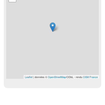
Leaflet
| données ©
OpenStreetMap
/ODbL - rendu
OSM France