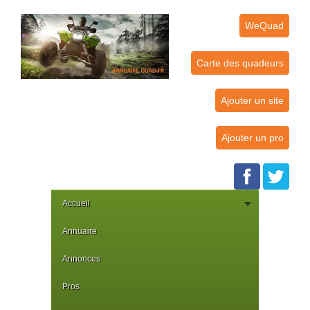
WeQuad
Carte des quadeurs
Ajouter un site
Ajouter un pro
Accueil
Annuaire
Annonces
Pros