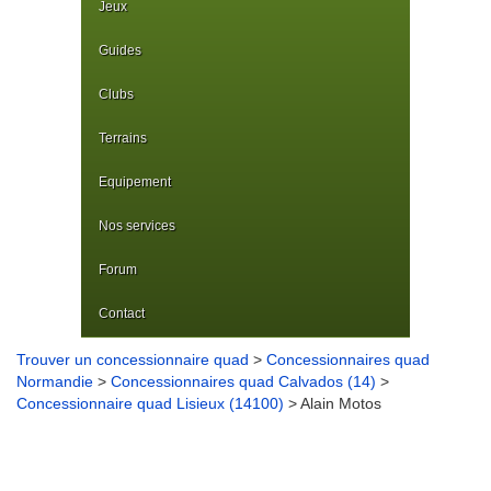
Jeux
Guides
Clubs
Terrains
Equipement
Nos services
Forum
Contact
Trouver un concessionnaire quad
>
Concessionnaires quad
Normandie
>
Concessionnaires quad Calvados (14)
>
Concessionnaire quad Lisieux (14100)
> Alain Motos