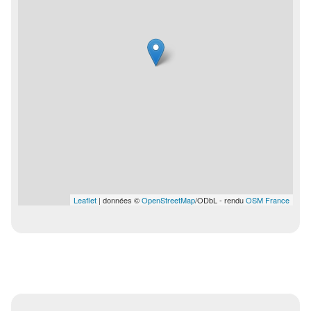
Leaflet
| données ©
OpenStreetMap
/ODbL - rendu
OSM France