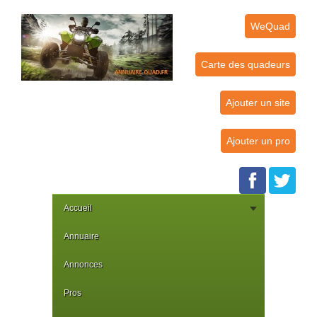
WeQuad
Carte des quadeurs
Ajouter un site
Ajouter un pro
Accueil
Annuaire
Annonces
Pros