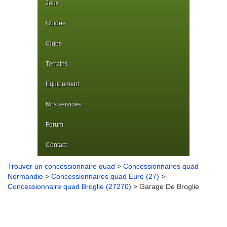
Jeux
Guides
Clubs
Terrains
Equipement
Nos services
Forum
Contact
Trouver un concessionnaire quad
>
Concessionnaires quad
Normandie
>
Concessionnaires quad Eure (27)
>
Concessionnaire quad Broglie (27270)
> Garage De Broglie