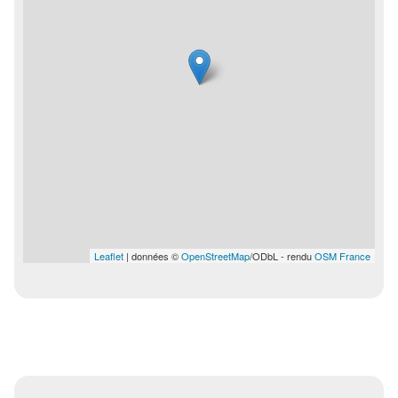
Leaflet
| données ©
OpenStreetMap
/ODbL - rendu
OSM France