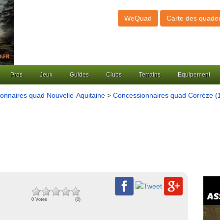
WeQuad
Carte des quade
Pros
Jeux
Guides
Clubs
Terrains
Equipement
onnaires quad Nouvelle-Aquitaine
>
Concessionnaires quad Corrèze (
0 Votes
(0)