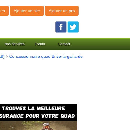
urs
Ajouter un site
Ajouter un pro
Nos services
Forum
Contact
19)
>
Concessionnaire quad Brive-la-gaillarde