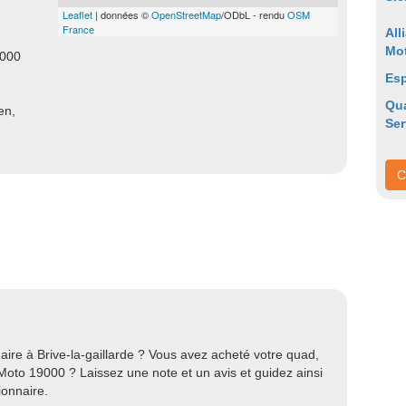
Leaflet
| données ©
OpenStreetMap
/ODbL - rendu
OSM
France
All
Mot
9000
Esp
Qu
en,
Ser
C
re à Brive-la-gaillarde ? Vous avez acheté votre quad,
oto 19000 ? Laissez une note et un avis et guidez ainsi
ionnaire.