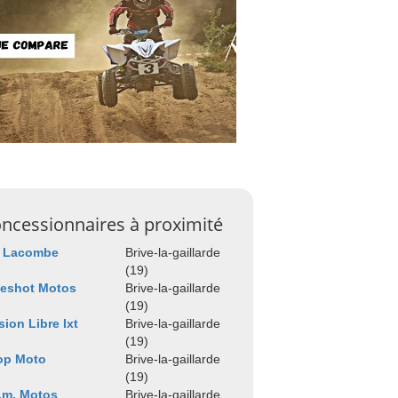
ncessionnaires à proximité
s Lacombe
Brive-la-gaillarde
(19)
leshot Motos
Brive-la-gaillarde
(19)
sion Libre Ixt
Brive-la-gaillarde
(19)
op Moto
Brive-la-gaillarde
(19)
.m. Motos
Brive-la-gaillarde