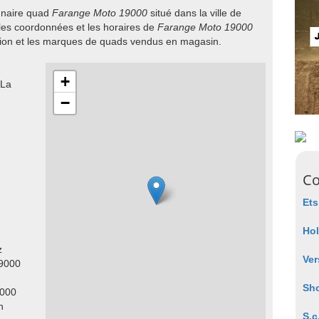
onnaire quad
Farange Moto 19000
situé dans la ville de
 les coordonnées et les horaires de
Farange Moto 19000
sion et les marques de quads vendus en magasin.
+
 La
−
Co
Et
Ho
z
Ver
19000
Sh
9000
n
S.c