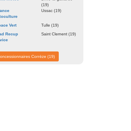
(19)
iance
Ussac (19)
oculture
ace Vert
Tulle (19)
ad Recup
Saint Clement (19)
vice
oncessionnaires Corrèze (19)