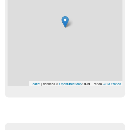
Leaflet
| données ©
OpenStreetMap
/ODbL - rendu
OSM France