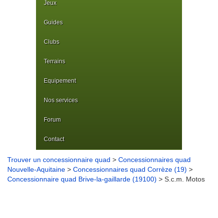
Jeux
Guides
Clubs
Terrains
Equipement
Nos services
Forum
Contact
Trouver un concessionnaire quad
>
Concessionnaires quad
Nouvelle-Aquitaine
>
Concessionnaires quad Corrèze (19)
>
Concessionnaire quad Brive-la-gaillarde (19100)
> S.c.m. Motos