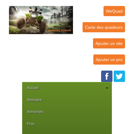
WeQuad
Carte des quadeurs
Ajouter un site
Ajouter un pro
Accueil
Annuaire
Annonces
Pros