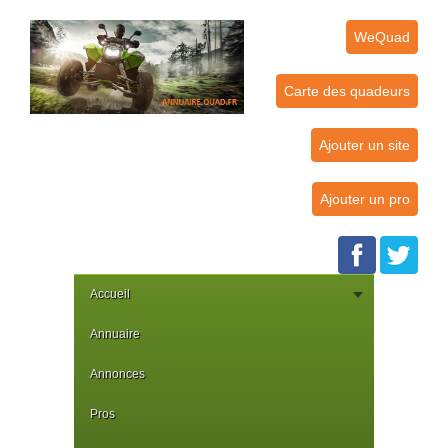
WeQuad
Carte des quadeurs
Ajouter un site
Ajouter un pro
Accueil
Annuaire
Annonces
Pros