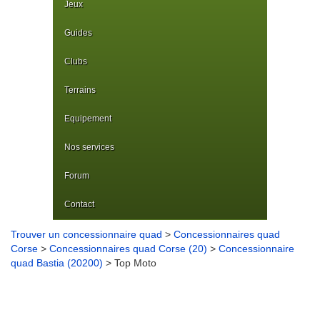
Jeux
Guides
Clubs
Terrains
Equipement
Nos services
Forum
Contact
Trouver un concessionnaire quad
>
Concessionnaires quad
Corse
>
Concessionnaires quad Corse (20)
>
Concessionnaire
quad Bastia (20200)
> Top Moto