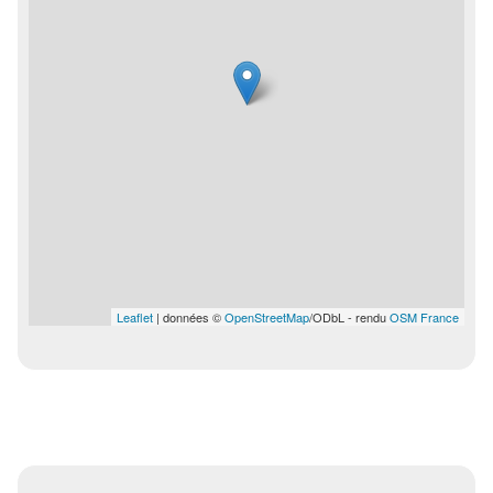
Leaflet
| données ©
OpenStreetMap
/ODbL - rendu
OSM France