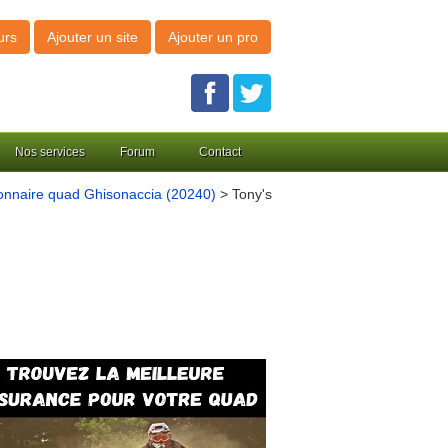
urs
Ajouter un site
Ajouter un pro
Nos services
Forum
Contact
onnaire quad Ghisonaccia (20240)
> Tony's