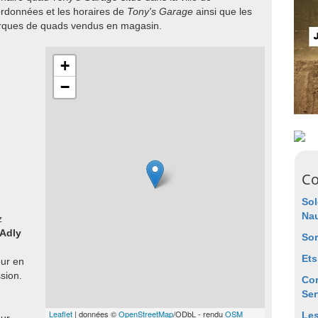
ordonnées et les horaires de
Tony's Garage
ainsi que les
arques de quads vendus en magasin.
+
−
Co
Sol
Na
z
Adly
So
Ets
our en
sion.
Co
Ser
Leaflet
| données ©
OpenStreetMap
/ODbL - rendu
OSM
Le