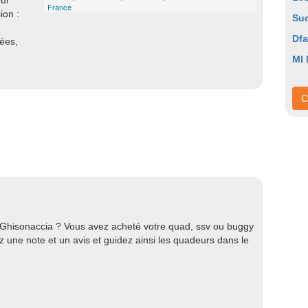
our
France
ion :
Sud
Dfa
nées,
Ml
C
 Ghisonaccia ? Vous avez acheté votre quad, ssv ou buggy
 une note et un avis et guidez ainsi les quadeurs dans le