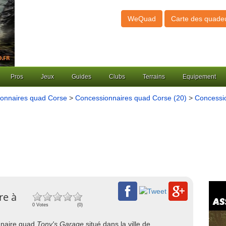
WeQuad
Carte des quade
Pros
Jeux
Guides
Clubs
Terrains
Equipement
onnaires quad Corse
>
Concessionnaires quad Corse (20)
>
Concessi
re à
0 Votes
(0)
onnaire quad
Tony's Garage
situé dans la ville de