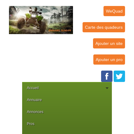
WeQuad
Carte des quadeurs
Ajouter un site
Ajouter un pro
Accueil
Annuaire
Annonces
Pros