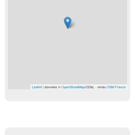
Leaflet
| données ©
OpenStreetMap
/ODbL - rendu
OSM France