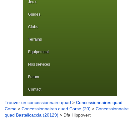
Jeux
Guides
Clubs
Terrains
Equipement
Nos services
Forum
Contact
Trouver un concessionnaire quad
>
Concessionnaires quad
Corse
>
Concessionnaires quad Corse (20)
>
Concessionnaire
quad Bastelicaccia (20129)
> Dfa Hippovert