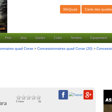
WeQuad
Carte des quade
Pros
Jeux
Guides
Clubs
Terrains
Equipement
onnaires quad Corse
>
Concessionnaires quad Corse (20)
>
Concessio
ara
0 Votes
(0)