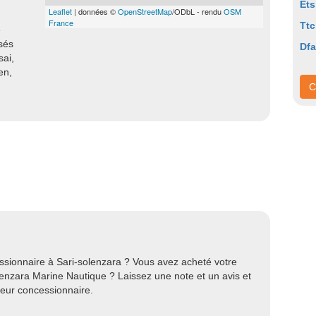
Ets
Leaflet
| données ©
OpenStreetMap
/ODbL - rendu
OSM
France
Ttc
e
sés
Dfa
ai,
en,
C
ssionnaire à Sari-solenzara ? Vous avez acheté votre
enzara Marine Nautique ? Laissez une note et un avis et
leur concessionnaire.