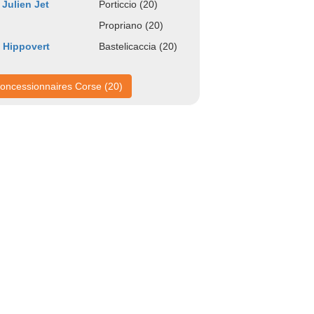
 Julien Jet
Porticcio (20)
Propriano (20)
 Hippovert
Bastelicaccia (20)
oncessionnaires Corse (20)