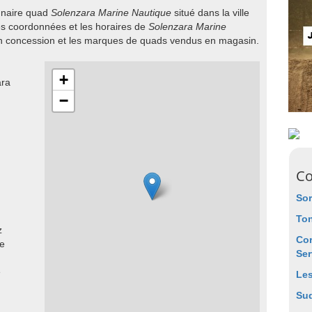
onnaire quad
Solenzara Marine Nautique
situé dans la ville
es coordonnées et les horaires de
Solenzara Marine
en concession et les marques de quads vendus en magasin.
+
ara
−
Co
So
Ton
z
Co
ne
Ser
e
Le
Sud