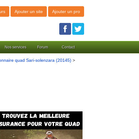
urs
Ajouter un site
Ajouter un pro
Nos services
Forum
Contact
nnaire quad Sari-solenzara (20145)
>