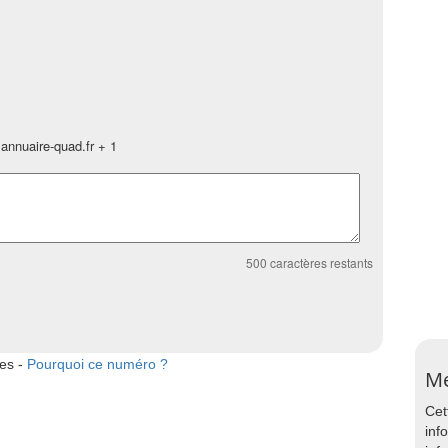
annuaire-quad.fr + 1
500
caractères restants
tes -
Pourquoi ce numéro ?
Me
Cet
inf