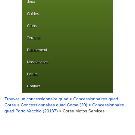
Jeux
Guides
Clubs
Terrains
Equipement
Nos services
Forum
Contact
Trouver un concessionnaire quad
>
Concessionnaires quad
Corse
>
Concessionnaires quad Corse (20)
>
Concessionnaire
quad Porto Vecchio (20137)
> Corse Motos Services