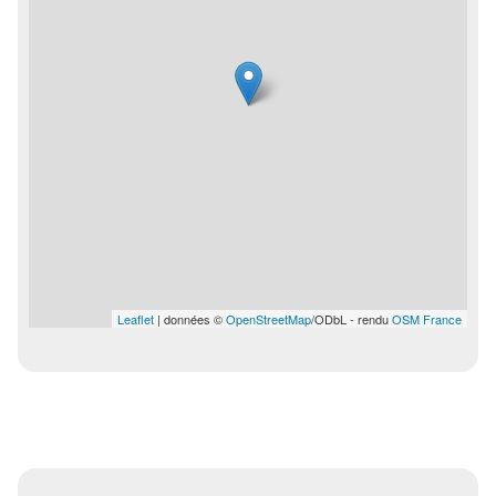
Leaflet
| données ©
OpenStreetMap
/ODbL - rendu
OSM France