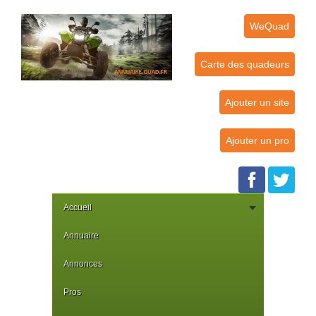
WeQuad
Carte des quadeurs
Ajouter un site
Ajouter un pro
Accueil
Annuaire
Annonces
Pros