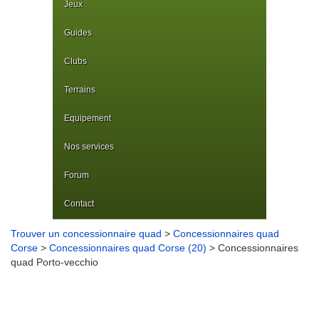
Jeux
Guides
Clubs
Terrains
Equipement
Nos services
Forum
Contact
Trouver un concessionnaire quad
>
Concessionnaires quad
Corse
>
Concessionnaires quad Corse (20)
> Concessionnaires
quad Porto-vecchio