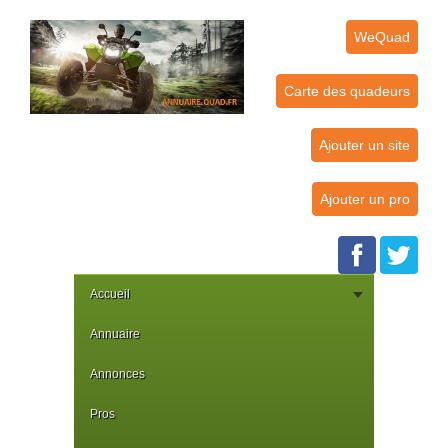
WeQuad
Carte des quadeurs
Ajouter un site
Ajouter un pro
Accueil
Annuaire
Annonces
Pros