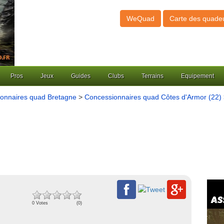
WeQuad
Carte des quade
Pros
Jeux
Guides
Clubs
Terrains
Equipement
onnaires quad Bretagne
>
Concessionnaires quad Côtes d'Armor (22)
0 Votes
(0)