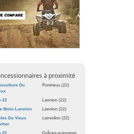
ncessionnaires à proximité
oculture Du
Pontrieux (22)
eux
 22
Lannion (22)
te Moto Lannion
Lannion (22)
les Du Vieux
Lanvollon (22)
cher
 22
GrÂces-guingamp