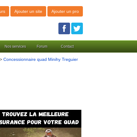
urs
Ajouter un site
Ajouter un pro
Nos services
Forum
Contact
>
Concessionnaire quad Minihy Treguier