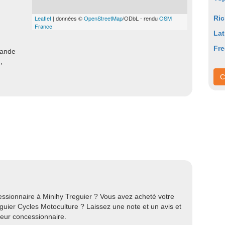
Leaflet
| données ©
OpenStreetMap
/ODbL - rendu
OSM
Ric
France
Lat
Fre
mande
,
C
essionnaire à Minihy Treguier ? Vous avez acheté votre
uier Cycles Motoculture ? Laissez une note et un avis et
leur concessionnaire.