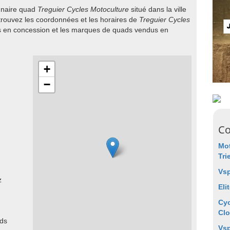
onnaire quad
Treguier Cycles Motoculture
situé dans la ville
trouvez les coordonnées et les horaires de
Treguier Cycles
és en concession et les marques de quads vendus en
+
−
Co
Mot
Tri
Vsp
z
Eli
Cyc
Clo
ads
Vsp