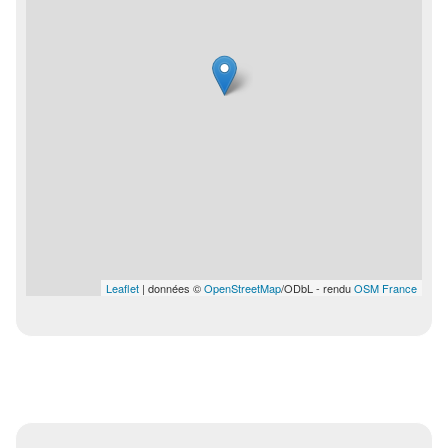
Leaflet
| données ©
OpenStreetMap
/ODbL - rendu
OSM France