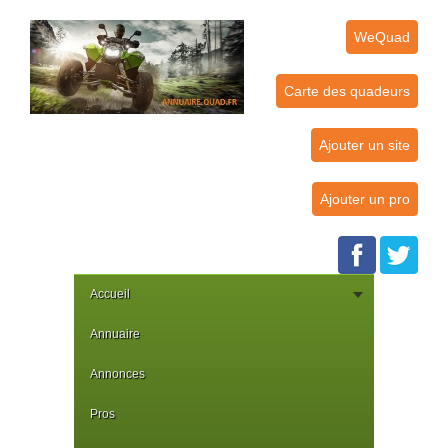
WeQuad
Carte des quadeurs
Ajouter un site
Ajouter un pro
Accueil
Annuaire
Annonces
Pros