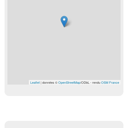
Leaflet
| données ©
OpenStreetMap
/ODbL - rendu
OSM France