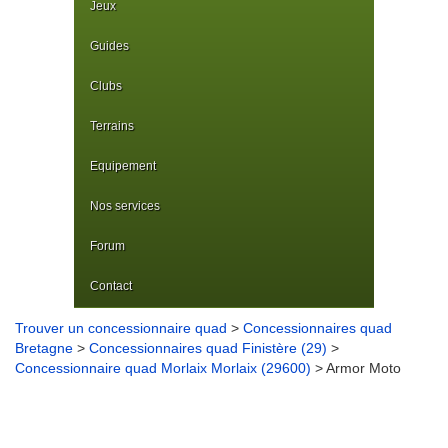
Jeux
Guides
Clubs
Terrains
Equipement
Nos services
Forum
Contact
Trouver un concessionnaire quad
>
Concessionnaires quad
Bretagne
>
Concessionnaires quad Finistère (29)
>
Concessionnaire quad Morlaix Morlaix (29600)
> Armor Moto