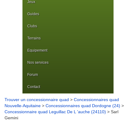
Jeux
Guides
Clubs
Terrains
Equipement
Nos services
Forum
Contact
Trouver un concessionnaire quad
>
Concessionnaires quad
Nouvelle-Aquitaine
>
Concessionnaires quad Dordogne (24)
>
Concessionnaire quad Leguillac De L 'auche (24110)
> Sarl
Gemini