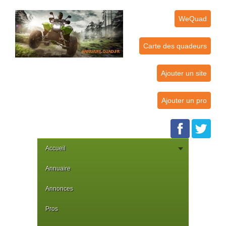
WeQuad
Carte des quadeurs
Ajouter un site
Ajouter un pro
Accueil
Annuaire
Annonces
Pros