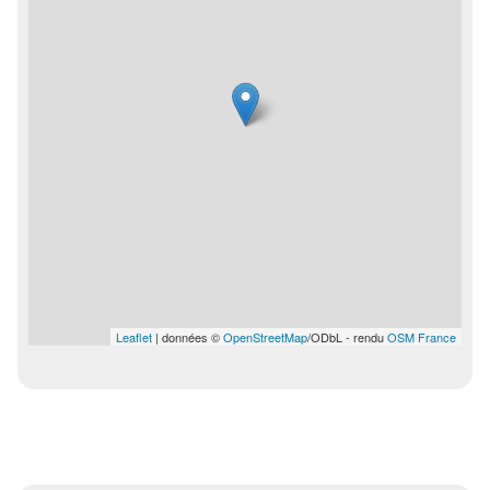
Leaflet
| données ©
OpenStreetMap
/ODbL - rendu
OSM France