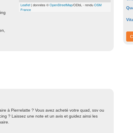
Leaflet
| données ©
OpenStreetMap
/ODbL - rendu
OSM
Qu
France
ing
Vit
en,
C
ire à Pierrelatte ? Vous avez acheté votre quad, ssv ou
ng ? Laissez une note et un avis et guidez ainsi les
aire.