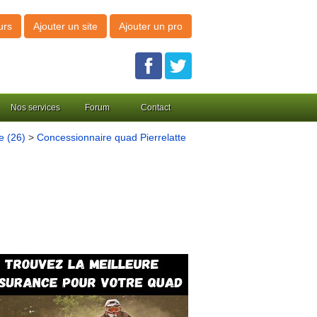
urs
Ajouter un site
Ajouter un pro
Nos services
Forum
Contact
e (26)
>
Concessionnaire quad Pierrelatte