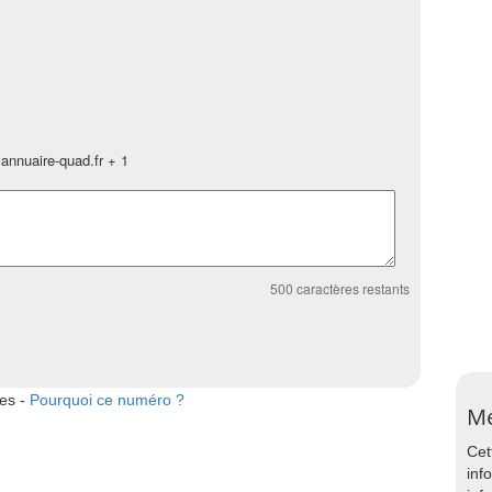
annuaire-quad.fr + 1
500
caractères restants
tes -
Pourquoi ce numéro ?
Me
Cet
inf