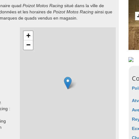
onnaire quad
Poizot Motos Racing
situé dans la ville de
rdonnées et les horaires de
Poizot Motos Racing
ainsi que
es marques de quads vendus en magasin.
+
−
Co
Pol
Atv
z
cing :
Ave
Re
ing
n
Ec
Ch